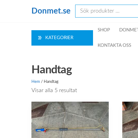
Hoppa
Donmet.se
till
innehåll
SHOP
DONMET
KATEGORIER
KONTAKTA OSS
Handtag
Hem
/ Handtag
Sorterade
Visar alla 5 resultat
efter
pris:
högt
till
lågt