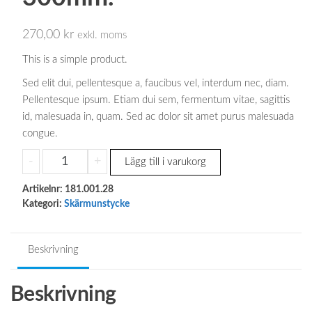
270,00
kr
exkl. moms
This is a simple product.
Sed elit dui, pellentesque a, faucibus vel, interdum nec, diam.
Pellentesque ipsum. Etiam dui sem, fermentum vitae, sagittis
id, malesuada in, quam. Sed ac dolor sit amet purus malesuada
congue.
6D
-
+
Lägg till i varukorg
Diesel
Artikelnr:
skärmunstycke
181.001.28
Kategori:
Skärmunstycke
200-
300mm.
mängd
Beskrivning
Beskrivning