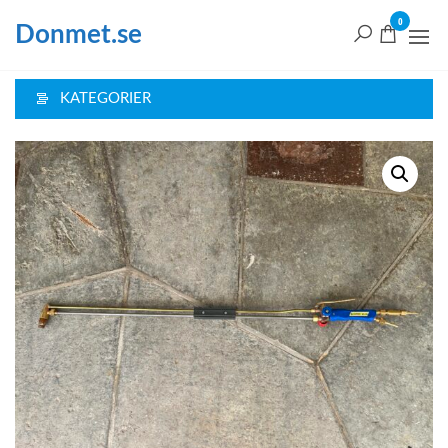
Hoppa
0
Donmet.se
till
innehåll
KATEGORIER