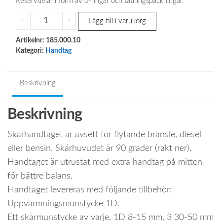
Reservdelar i form av o-ringar och tätningspackningar.
Skärhandtag
-
+
Lägg till i varukorg
längd
Artikelnr:
1050
185.000.10
Kategori:
Handtag
mm,
90
graders
Beskrivning
huvud
mängd
Beskrivning
Skärhandtaget är avsett för flytande bränsle, diesel
eller bensin. Skärhuvudet är 90 grader (rakt ner).
Handtaget är utrustat med extra handtag på mitten
för bättre balans.
Handtaget levereras med följande tillbehör:
Uppvärmningsmunstycke 1D.
Ett skärmunstycke av varje, 1D 8-15 mm, 3 30-50 mm