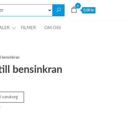
0
0,00 kr
ALER
FILMER
OM OSS
l bensinkran
ll bensinkran
 i varukorg
r