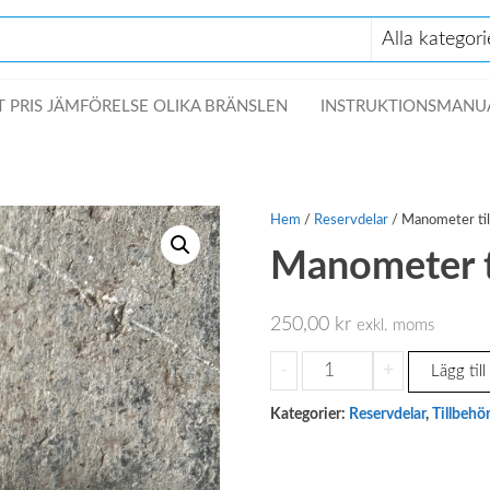
 PRIS JÄMFÖRELSE OLIKA BRÄNSLEN
INSTRUKTIONSMANU
Hem
/
Reservdelar
/ Manometer til
Manometer ti
250,00
kr
exkl. moms
Manometer
-
+
Lägg till
till
Kategorier:
Reservdelar
,
Tillbehö
bensinkran
mängd