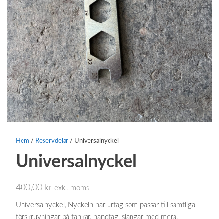
Hem
/
Reservdelar
/ Universalnyckel
Universalnyckel
400,00
kr
exkl. moms
Universalnyckel, Nyckeln har urtag som passar till samtliga
förskruvningar på tankar, handtag, slangar med mera.